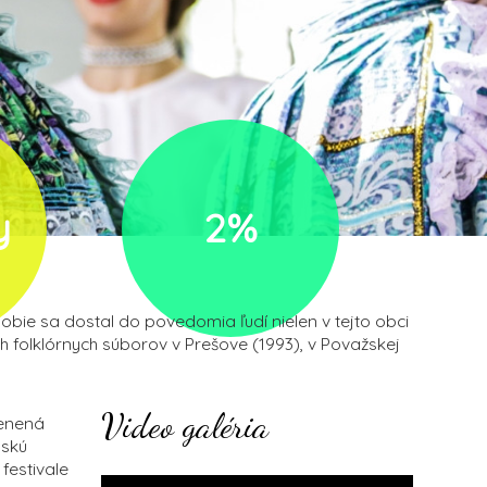
y
2%
obie sa dostal do povedomia ľudí nielen v tejto obci
ch folklórnych súborov v Prešove (1993), v Považskej
Video galéria
cenená
nskú
festivale