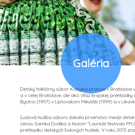
Galéria
Detský folklórny súbor Kobylka pracuje v Bratislave 
a v celej Bratislave, ale ako víťaz krajskej prehliad
Bystrici (1997) v Liptovskom Mikuláši (1999) a v Likavk
Ľudová hudba súboru získala prvenstvo medzi detsk
cenou Samka Dudíka a titulom “Laureát festivalu MYJ
prehliadku detských ľudových hudieb. V roku 2013 z