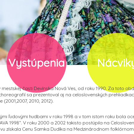
Vystúpenia
Nácvik
v mestskej časti Devínska Nová Ves, od roku 1990. Za toto obd
ky choreografií sa prezentoval aj na celoslovenských prehliadka
e (2001,2007, 2010, 2012).
ými ľudovými hudbami v roku 1998 a v tom istom roku bola o
AVA 1998“. V roku 2000 a 2002 takisto postúpila na Celoslove
novu získala Cenu Samka Dudíka na Medzinárodnom folklórnom 