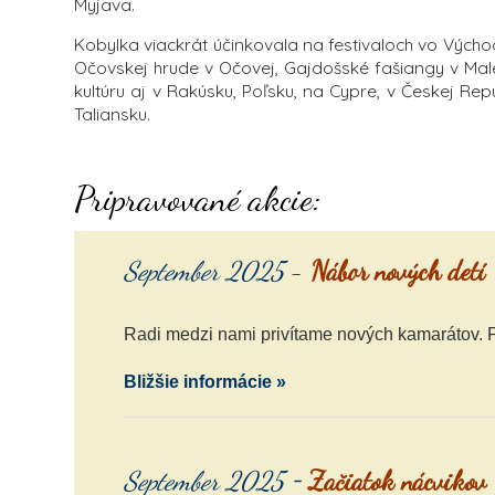
Myjava.
Kobylka viackrát účinkovala na festivaloch vo Východ
Očovskej hrude v Očovej, Gajdošské fašiangy v Mal
kultúru aj v Rakúsku, Poľsku, na Cypre, v Českej Re
Taliansku.
Pripravované akcie:
September 2025
-
Nábor nových detí
Radi medzi nami privítame nových kamarátov. P
Bližšie informácie »
-
September 2025
Začiatok nácvikov