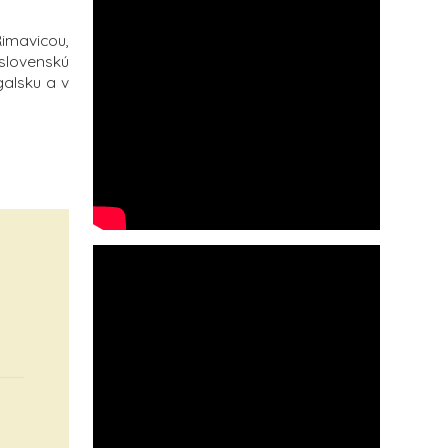
Rimavicou,
 slovenskú
galsku a v