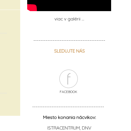
viac v galérii ...
-----------------------------------------
SLEDUJTE NÁS
FACEBOOK
-----------------------------------------
Miesto konania nácvikov:
ISTRACENTRUM, DNV